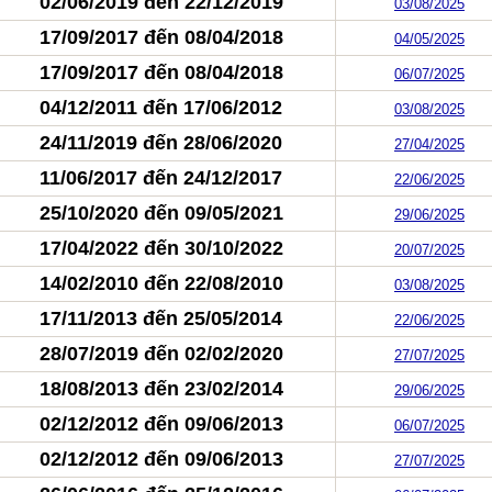
02/06/2019
đến
22/12/2019
03/08/2025
17/09/2017
đến
08/04/2018
04/05/2025
17/09/2017
đến
08/04/2018
06/07/2025
04/12/2011
đến
17/06/2012
03/08/2025
24/11/2019
đến
28/06/2020
27/04/2025
11/06/2017
đến
24/12/2017
22/06/2025
25/10/2020
đến
09/05/2021
29/06/2025
17/04/2022
đến
30/10/2022
20/07/2025
14/02/2010
đến
22/08/2010
03/08/2025
17/11/2013
đến
25/05/2014
22/06/2025
28/07/2019
đến
02/02/2020
27/07/2025
18/08/2013
đến
23/02/2014
29/06/2025
02/12/2012
đến
09/06/2013
06/07/2025
02/12/2012
đến
09/06/2013
27/07/2025