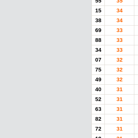
55
35
15
34
38
34
69
33
88
33
34
33
07
32
75
32
49
32
40
31
52
31
63
31
82
31
72
31