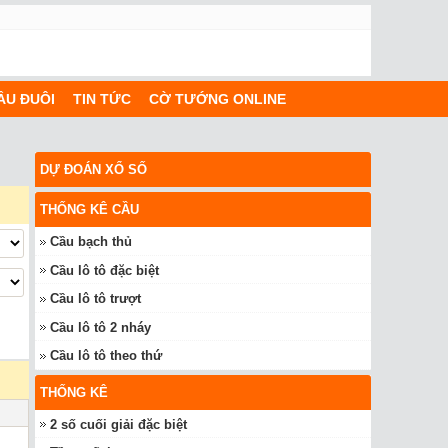
ẦU ĐUÔI
TIN TỨC
CỜ TƯỚNG ONLINE
DỰ ĐOÁN XỔ SỐ
THỐNG KÊ CẦU
Cầu bạch thủ
Cầu lô tô đặc biệt
Cầu lô tô trượt
Cầu lô tô 2 nháy
Cầu lô tô theo thứ
THỐNG KÊ
2 số cuối giải đặc biệt