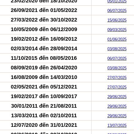
23/02/2020
đến
18/10/2020
05/01/2025
26/09/2021
đến
01/05/2022
06/07/2025
27/03/2022
đến
30/10/2022
15/06/2025
10/05/2009
đến
06/12/2009
09/03/2025
19/02/2012
đến
16/09/2012
01/06/2025
02/03/2014
đến
28/09/2014
03/08/2025
11/10/2015
đến
08/05/2016
06/07/2025
08/09/2019
đến
26/04/2020
03/08/2025
16/08/2009
đến
14/03/2010
27/07/2025
02/05/2021
đến
05/12/2021
27/07/2025
19/02/2017
đến
10/09/2017
29/06/2025
30/01/2011
đến
21/08/2011
29/06/2025
13/03/2011
đến
02/10/2011
29/06/2025
12/07/2020
đến
31/01/2021
13/07/2025