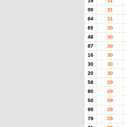
19
31
00
31
64
31
65
30
48
30
87
30
16
30
30
30
20
30
58
29
80
29
50
29
99
29
79
29