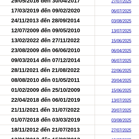
29/05/2016
đến
30/04/2017
27/07/2025
17/03/2019
đến
09/02/2020
06/07/2025
24/11/2013
đến
28/09/2014
03/08/2025
12/07/2009
đến
09/05/2010
13/07/2025
13/02/2022
đến
27/11/2022
15/06/2025
23/08/2009
đến
06/06/2010
06/04/2025
09/03/2014
đến
07/12/2014
06/07/2025
28/11/2021
đến
21/08/2022
22/06/2025
08/08/2010
đến
01/05/2011
20/04/2025
01/02/2009
đến
25/10/2009
15/06/2025
22/04/2018
đến
06/01/2019
13/07/2025
21/11/2021
đến
31/07/2022
20/07/2025
01/07/2018
đến
03/03/2019
03/08/2025
18/11/2012
đến
21/07/2013
27/07/2025