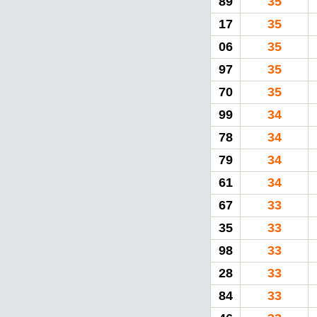
89
35
17
35
06
35
97
35
70
35
99
34
78
34
79
34
61
34
67
33
35
33
98
33
28
33
84
33