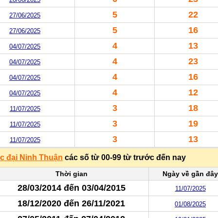
5
22
27/06/2025
5
16
27/06/2025
4
13
04/07/2025
4
23
04/07/2025
4
16
04/07/2025
4
12
04/07/2025
3
18
11/07/2025
3
19
11/07/2025
3
13
11/07/2025
c đại Ninh Thuận
các số từ 00-99 từ trước đến nay
Thời gian
Ngày về gần đây
28/03/2014
đến
03/04/2015
11/07/2025
18/12/2020
đến
26/11/2021
01/08/2025