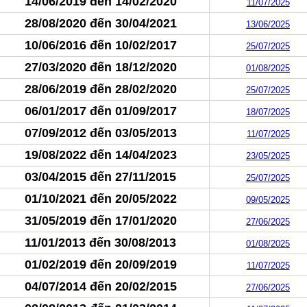
14/06/2019
đến
14/02/2020
11/07/2025
28/08/2020
đến
30/04/2021
13/06/2025
10/06/2016
đến
10/02/2017
25/07/2025
27/03/2020
đến
18/12/2020
01/08/2025
28/06/2019
đến
28/02/2020
25/07/2025
06/01/2017
đến
01/09/2017
18/07/2025
07/09/2012
đến
03/05/2013
11/07/2025
19/08/2022
đến
14/04/2023
23/05/2025
03/04/2015
đến
27/11/2015
25/07/2025
01/10/2021
đến
20/05/2022
09/05/2025
31/05/2019
đến
17/01/2020
27/06/2025
11/01/2013
đến
30/08/2013
01/08/2025
01/02/2019
đến
20/09/2019
11/07/2025
04/07/2014
đến
20/02/2015
27/06/2025