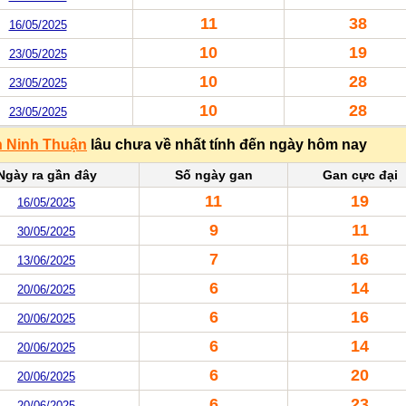
11
38
16/05/2025
10
19
23/05/2025
10
28
23/05/2025
10
28
23/05/2025
n Ninh Thuận
lâu chưa về nhất tính đến ngày hôm nay
Ngày ra gần đây
Số ngày gan
Gan cực đại
11
19
16/05/2025
9
11
30/05/2025
7
16
13/06/2025
6
14
20/06/2025
6
16
20/06/2025
6
14
20/06/2025
6
20
20/06/2025
6
23
20/06/2025