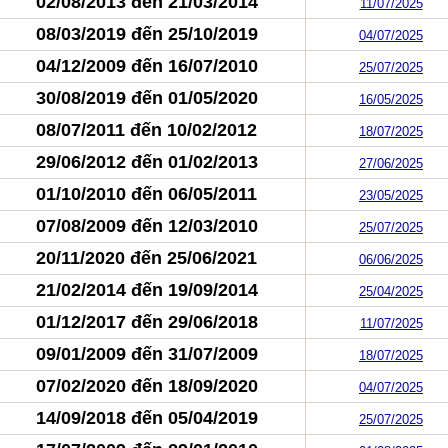
02/08/2013
đến
21/03/2014
11/07/2025
08/03/2019
đến
25/10/2019
04/07/2025
04/12/2009
đến
16/07/2010
25/07/2025
30/08/2019
đến
01/05/2020
16/05/2025
08/07/2011
đến
10/02/2012
18/07/2025
29/06/2012
đến
01/02/2013
27/06/2025
01/10/2010
đến
06/05/2011
23/05/2025
07/08/2009
đến
12/03/2010
25/07/2025
20/11/2020
đến
25/06/2021
06/06/2025
21/02/2014
đến
19/09/2014
25/04/2025
01/12/2017
đến
29/06/2018
11/07/2025
09/01/2009
đến
31/07/2009
18/07/2025
07/02/2020
đến
18/09/2020
04/07/2025
14/09/2018
đến
05/04/2019
25/07/2025