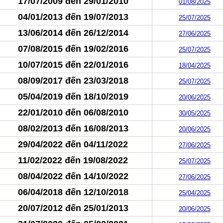
17/07/2009
đến
29/01/2010
01/08/2025
04/01/2013
đến
19/07/2013
25/07/2025
13/06/2014
đến
26/12/2014
27/06/2025
07/08/2015
đến
19/02/2016
25/07/2025
10/07/2015
đến
22/01/2016
18/04/2025
08/09/2017
đến
23/03/2018
25/07/2025
05/04/2019
đến
18/10/2019
20/06/2025
22/01/2010
đến
06/08/2010
30/05/2025
08/02/2013
đến
16/08/2013
20/06/2025
29/04/2022
đến
04/11/2022
27/06/2025
11/02/2022
đến
19/08/2022
25/07/2025
08/04/2022
đến
14/10/2022
27/06/2025
06/04/2018
đến
12/10/2018
25/04/2025
20/07/2012
đến
25/01/2013
20/06/2025