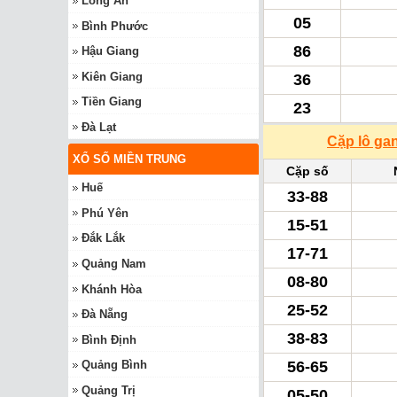
Long An
05
Bình Phước
86
Hậu Giang
Kiên Giang
36
Tiền Giang
23
Đà Lạt
Cặp lô ga
XỔ SỐ MIỀN TRUNG
Cặp số
Huế
33-88
Phú Yên
15-51
Đắk Lắk
17-71
Quảng Nam
08-80
Khánh Hòa
25-52
Đà Nẵng
38-83
Bình Định
56-65
Quảng Bình
Quảng Trị
05-50