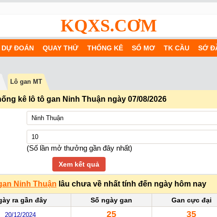
KQXS.CƠM
DỰ ĐOÁN
QUAY THỬ
THỐNG KÊ
SỔ MƠ
TK CẦU
SỚ Đ
N
Lô gan MT
ống kê lô tô gan Ninh Thuận ngày 07/08/2026
(Số lần mở thưởng gần đây nhất)
Xem kết quả
 gan Ninh Thuận
lâu chưa về nhất tính đến ngày hôm nay
gày ra gần đây
Số ngày gan
Gan cực đại
25
35
20/12/2024