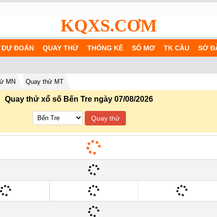
KQXS.CƠM
DỰ ĐOÁN
QUAY THỬ
THỐNG KÊ
SỔ MƠ
TK CẦU
SỚ Đ
hử MN
Quay thử MT
Quay thử xổ số Bến Tre ngày 07/08/2026
Quay thử