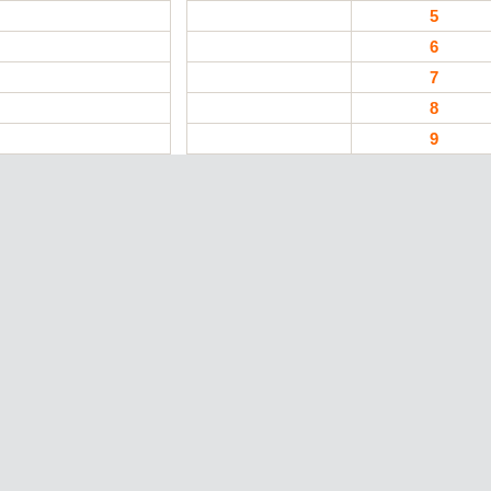
5
6
7
8
9