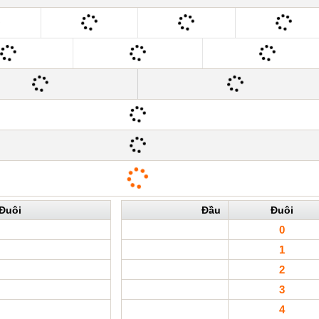
Đuôi
Đầu
Đuôi
0
1
2
3
4