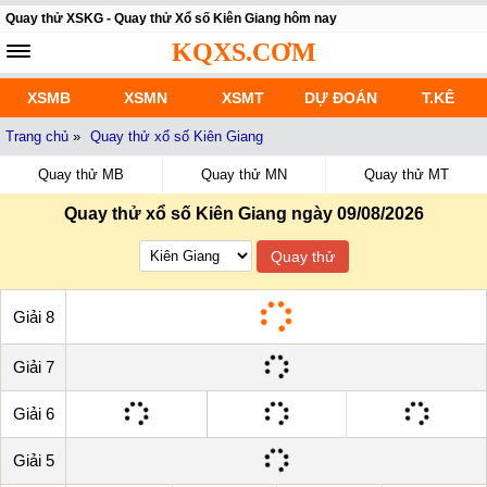
Quay thử XSKG - Quay thử Xổ số Kiên Giang hôm nay
KQXS.CƠM
XSMB
XSMN
XSMT
DỰ ĐOÁN
T.KÊ
Trang chủ
»
Quay thử xổ số Kiên Giang
Quay thử MB
Quay thử MN
Quay thử MT
Quay thử xổ số Kiên Giang ngày 09/08/2026
Quay thử
Giải 8
Giải 7
Giải 6
Giải 5