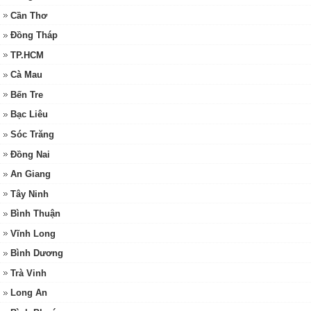
Cần Thơ
Đồng Tháp
TP.HCM
Cà Mau
Bến Tre
Bạc Liêu
Sóc Trăng
Đồng Nai
An Giang
Tây Ninh
Bình Thuận
Vĩnh Long
Bình Dương
Trà Vinh
Long An