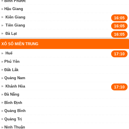
Bình Phước
Hậu Giang
Kiên Giang
16:05
Tiền Giang
16:05
Đà Lạt
16:05
XỔ SỐ MIỀN TRUNG
Huế
17:10
Phú Yên
Đắk Lắk
Quảng Nam
Khánh Hòa
17:10
Đà Nẵng
Bình Định
Quảng Bình
Quảng Trị
Ninh Thuận