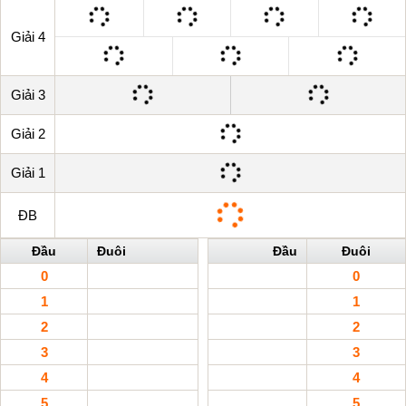
Giải 4
Giải 3
Giải 2
Giải 1
ĐB
Đầu
Đuôi
Đầu
Đuôi
0
0
1
1
2
2
3
3
4
4
5
5