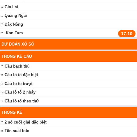
Gia Lai
Quảng Ngãi
Đắk Nông
Kon Tum
17:10
DỰ ĐOÁN XỔ SỐ
THỐNG KÊ CẦU
Cầu bạch thủ
Cầu lô tô đặc biệt
Cầu lô tô trượt
Cầu lô tô 2 nháy
Cầu lô tô theo thứ
THỐNG KÊ
2 số cuối giải đặc biệt
Tần suất loto