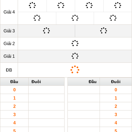
Giải 4
Giải 3
Giải 2
Giải 1
ĐB
Đầu
Đuôi
Đầu
Đuôi
0
0
1
1
2
2
3
3
4
4
5
5