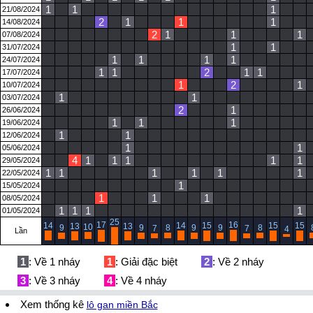
1
1
1
21/08/2024
2
1
1
1
14/08/2024
2
1
1
1
07/08/2024
1
1
31/07/2024
1
1
1
1
24/07/2024
1
1
2
1
1
17/07/2024
1
2
1
10/07/2024
1
1
03/07/2024
2
1
26/06/2024
1
1
1
19/06/2024
1
1
12/06/2024
1
1
05/06/2024
4
1
1
1
1
1
29/05/2024
1
1
1
1
1
1
22/05/2024
1
15/05/2024
1
1
1
08/05/2024
1
1
1
1
01/05/2024
25
17
16
14
14
15
15
15
13
13
10
9
9
8
9
9
8
7
7
4
Lần
1
: Về 1 nháy
1
: Giải đặc biệt
2
: Về 2 nháy
3
: Về 3 nháy
4
: Về 4 nháy
Xem thống kê
lô gan miền Bắc