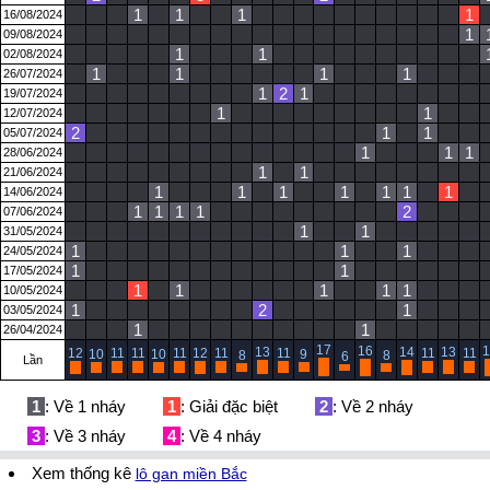
1
1
1
1
16/08/2024
1
09/08/2024
1
1
02/08/2024
1
1
1
1
26/07/2024
1
2
1
19/07/2024
1
1
12/07/2024
2
1
1
05/07/2024
1
1
1
28/06/2024
1
1
21/06/2024
1
1
1
1
1
1
1
14/06/2024
1
1
1
1
2
07/06/2024
1
1
31/05/2024
1
1
1
24/05/2024
1
1
17/05/2024
1
1
1
1
1
10/05/2024
1
2
1
03/05/2024
1
1
26/04/2024
17
16
1
13
14
13
12
11
11
11
12
11
11
11
11
10
10
9
8
8
6
Lần
1
: Về 1 nháy
1
: Giải đặc biệt
2
: Về 2 nháy
3
: Về 3 nháy
4
: Về 4 nháy
Xem thống kê
lô gan miền Bắc