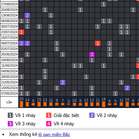
1
27/08/2024
1
1
1
20/08/2024
2
1
13/08/2024
1
1
1
1
06/08/2024
1
1
1
1
1
1
30/07/2024
1
1
1
1
23/07/2024
16/07/2024
2
2
1
1
1
09/07/2024
1
1
02/07/2024
1
1
3
1
1
25/06/2024
1
1
1
18/06/2024
1
1
1
11/06/2024
1
04/06/2024
1
1
1
1
28/05/2024
1
2
1
21/05/2024
1
1
1
2
14/05/2024
1
1
1
1
1
1
07/05/2024
20
18
15
16
14
13
11
12
12
11
11
9
10
8
7
8
8
6
5
3
Lần
1
: Về 1 nháy
1
: Giải đặc biệt
2
: Về 2 nháy
3
: Về 3 nháy
4
: Về 4 nháy
Xem thống kê
lô gan miền Bắc