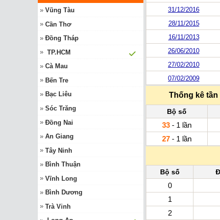
31/12/2016
Vũng Tàu
28/11/2015
Cần Thơ
16/11/2013
Đồng Tháp
26/06/2010
TP.HCM
27/02/2010
Cà Mau
07/02/2009
Bến Tre
Bạc Liêu
Thống kê tần
Sóc Trăng
Bộ số
Đồng Nai
33
- 1 lần
An Giang
27
- 1 lần
Tây Ninh
Bình Thuận
Bộ số
Đ
Vĩnh Long
0
Bình Dương
1
Trà Vinh
2