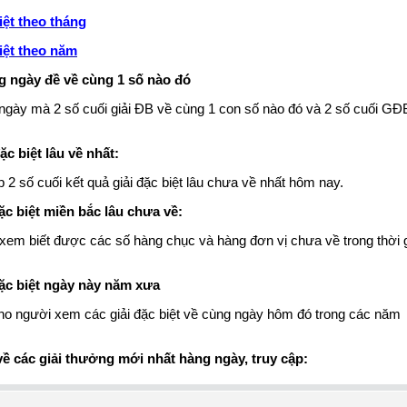
iệt theo tháng
iệt theo năm
 ngày đề về cùng 1 số nào đó
ngày mà 2 số cuối giải ĐB về cùng 1 con số nào đó và 2 số cuối GĐ
ặc biệt lâu về nhất:
 2 số cuối kết quả giải đặc biệt lâu chưa về nhất hôm nay.
ặc biệt miền bắc lâu chưa về:
xem biết được các số hàng chục và hàng đơn vị chưa về trong thời 
đặc biệt ngày này năm xưa
cho người xem các giải đặc biệt về cùng ngày hôm đó trong các năm
ề các giải thưởng mới nhất hàng ngày, truy cập: