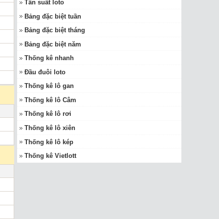
Tần suất loto
Bảng đặc biệt tuần
Bảng đặc biệt tháng
Bảng đặc biệt năm
Thống kê nhanh
Đầu đuôi loto
Thống kê lô gan
Thống kê lô Câm
Thống kê lô rơi
Thống kê lô xiên
Thống kê lô kép
Thống kê Vietlott