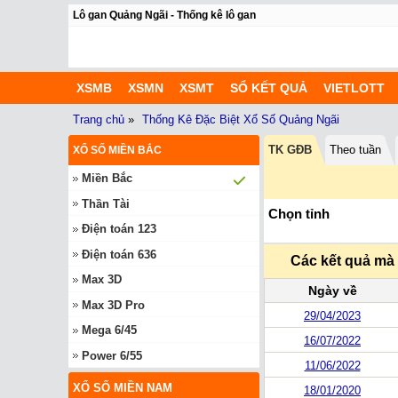
Lô gan Quảng Ngãi - Thống kê lô gan
XSMB
XSMN
XSMT
SỔ KẾT QUẢ
VIETLOTT
Trang chủ
»
Thống Kê Đặc Biệt Xổ Số Quảng Ngãi
TK GĐB
Theo tuần
XỔ SỐ MIỀN BẮC
Miền Bắc
Thần Tài
Chọn tỉnh
Điện toán 123
Điện toán 636
Các kết quả mà
Max 3D
Ngày về
Max 3D Pro
29/04/2023
Mega 6/45
16/07/2022
Power 6/55
11/06/2022
XỔ SỐ MIỀN NAM
18/01/2020