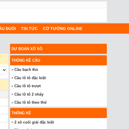
ẦU ĐUÔI
TIN TỨC
CỜ TƯỚNG ONLINE
DỰ ĐOÁN XỔ SỐ
THỐNG KÊ CẦU
Cầu bạch thủ
Cầu lô tô đặc biệt
Cầu lô tô trượt
Cầu lô tô 2 nháy
Cầu lô tô theo thứ
THỐNG KÊ
2 số cuối giải đặc biệt