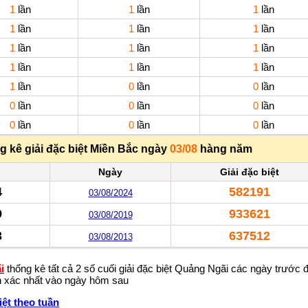
1
lần
1
lần
1
lần
1
lần
1
lần
1
lần
1
lần
1
lần
1
lần
1
lần
1
lần
1
lần
1
lần
0
lần
0
lần
0
lần
0
lần
0
lần
0
lần
0
lần
0
lần
 kê giải đặc biệt Miền Bắc ngày
03/08
hàng năm
Ngày
Giải đặc biệt
4
582191
03/08/2024
9
933621
03/08/2019
3
637512
03/08/2013
i
thống kê tất cả 2 số cuối giải đặc biệt Quảng Ngãi các ngày trước 
h xác nhất vào ngày hôm sau
iệt theo tuần