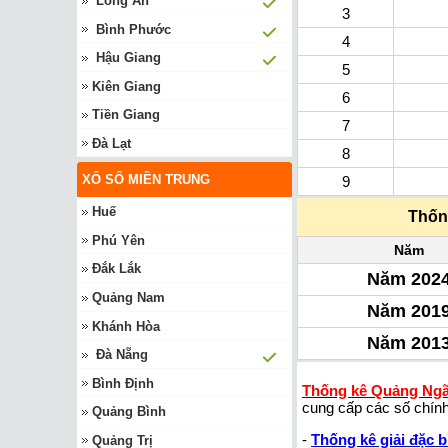
Long An
3
Bình Phước
4
Hậu Giang
5
Kiên Giang
6
Tiền Giang
7
Đà Lạt
8
XỔ SỐ MIỀN TRUNG
9
Huế
Thống
Phú Yên
Năm
Đắk Lắk
Năm 202
Quảng Nam
Năm 201
Khánh Hòa
Năm 201
Đà Nẵng
Bình Định
Thống kê Quảng Ngã
cung cấp các số chín
Quảng Bình
-
Thống kê giải đặc b
Quảng Trị