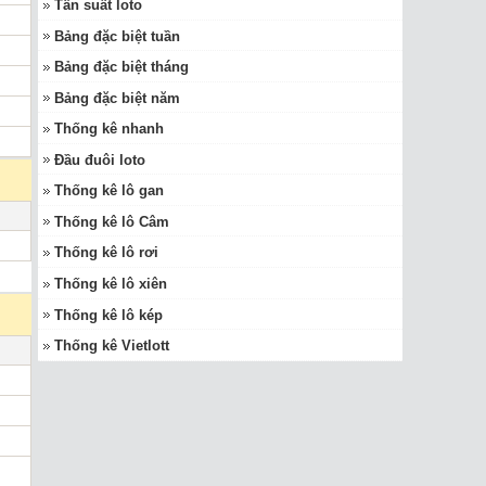
Tần suất loto
Bảng đặc biệt tuần
Bảng đặc biệt tháng
Bảng đặc biệt năm
Thống kê nhanh
Đầu đuôi loto
Thống kê lô gan
Thống kê lô Câm
Thống kê lô rơi
Thống kê lô xiên
Thống kê lô kép
Thống kê Vietlott