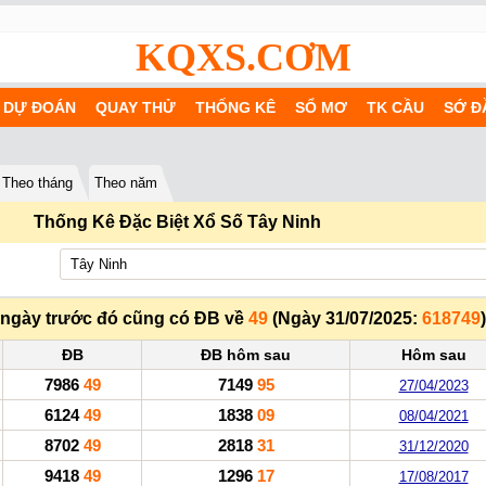
KQXS.CƠM
DỰ ĐOÁN
QUAY THỬ
THỐNG KÊ
SỔ MƠ
TK CẦU
SỚ Đ
Theo tháng
Theo năm
Thống Kê Đặc Biệt Xổ Số Tây Ninh
 ngày trước đó cũng có ĐB về
49
(Ngày 31/07/2025:
618749
)
ĐB
ĐB hôm sau
Hôm sau
7986
49
7149
95
27/04/2023
6124
49
1838
09
08/04/2021
8702
49
2818
31
31/12/2020
9418
49
1296
17
17/08/2017