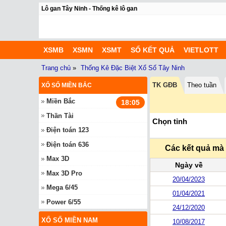
Lô gan Tây Ninh - Thống kê lô gan
XSMB
XSMN
XSMT
SỔ KẾT QUẢ
VIETLOTT
Trang chủ
»
Thống Kê Đặc Biệt Xổ Số Tây Ninh
TK GĐB
Theo tuần
XỔ SỐ MIỀN BẮC
Miền Bắc
18:05
Thần Tài
Chọn tỉnh
Điện toán 123
Điện toán 636
Các kết quả mà
Max 3D
Ngày về
Max 3D Pro
20/04/2023
Mega 6/45
01/04/2021
Power 6/55
24/12/2020
XỔ SỐ MIỀN NAM
10/08/2017