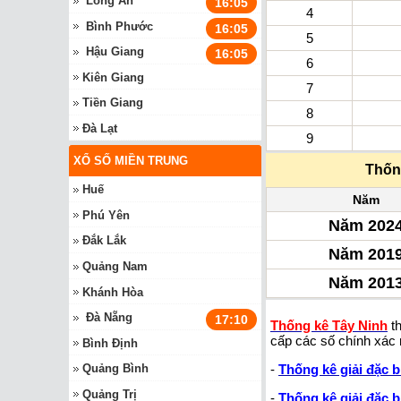
Long An
16:05
4
Bình Phước
16:05
5
Hậu Giang
16:05
6
Kiên Giang
7
Tiền Giang
8
Đà Lạt
9
XỔ SỐ MIỀN TRUNG
Thống
Huế
Năm
Phú Yên
Năm 202
Đắk Lắk
Năm 201
Quảng Nam
Năm 201
Khánh Hòa
Đà Nẵng
17:10
Thống kê Tây Ninh
th
cấp các số chính xác
Bình Định
-
Thống kê giải đặc b
Quảng Bình
Quảng Trị
-
Thống kê giải đặc b