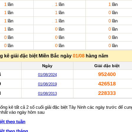
1
lần
1
lần
1
lần
1
lần
1
lần
0
lần
1
lần
1
lần
0
lần
1
lần
0
lần
0
lần
0
lần
0
lần
0
lần
0
lần
0
lần
0
lần
 kê giải đặc biệt Miền Bắc ngày
01/08
hàng năm
Ngày
Giải đặc biệt
4
952400
01/08/2024
9
426518
01/08/2019
3
228333
01/08/2013
ống kê tất cả 2 số cuối giải đặc biệt Tây Ninh các ngày trước để cun
 nhất vào ngày hôm sau
iệt theo tuần
iệt theo tháng