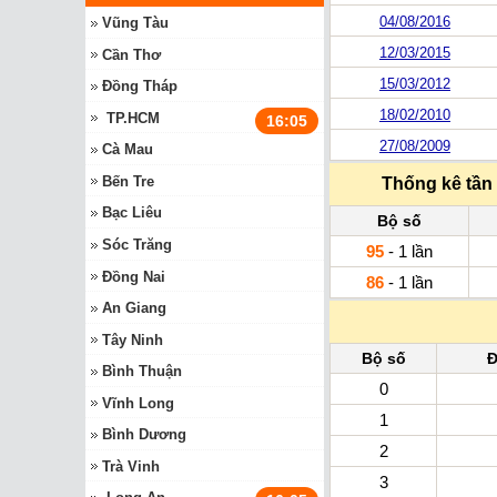
04/08/2016
Vũng Tàu
12/03/2015
Cần Thơ
15/03/2012
Đồng Tháp
18/02/2010
TP.HCM
16:05
27/08/2009
Cà Mau
Bến Tre
Thống kê tần
Bạc Liêu
Bộ số
Sóc Trăng
95
- 1 lần
Đồng Nai
86
- 1 lần
An Giang
Tây Ninh
Bộ số
Đ
Bình Thuận
0
Vĩnh Long
1
Bình Dương
2
Trà Vinh
3