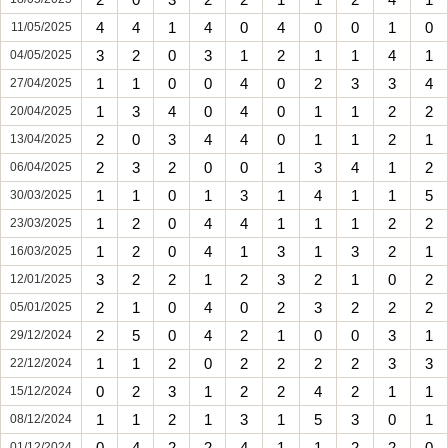
4
4
1
4
0
4
0
0
1
0
11/05/2025
3
2
0
3
1
2
1
1
4
1
04/05/2025
1
1
0
0
4
0
2
3
3
4
27/04/2025
1
3
4
0
4
0
1
1
2
2
20/04/2025
2
0
3
4
4
0
1
1
2
1
13/04/2025
2
3
2
0
0
1
3
4
1
2
06/04/2025
1
1
0
1
3
1
4
1
1
5
30/03/2025
1
2
0
4
4
1
1
1
2
2
23/03/2025
1
2
0
4
1
3
1
3
2
1
16/03/2025
3
2
2
1
2
3
2
1
0
2
12/01/2025
2
1
0
4
0
2
3
2
2
2
05/01/2025
2
5
0
4
2
1
0
0
3
1
29/12/2024
1
1
2
0
2
2
2
2
3
3
22/12/2024
0
2
3
1
2
2
4
2
1
1
15/12/2024
1
1
2
1
3
1
5
3
0
1
08/12/2024
0
4
2
2
4
1
1
2
2
0
01/12/2024