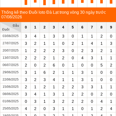
Thống kê theo Đuôi loto Đà Lạt trong vòng 30 ngày trước
07/08/2026
0
1
2
3
4
5
6
7
8
9
3
4
1
3
3
0
1
1
2
0
03/08/2025
3
2
1
1
0
2
1
4
1
3
27/07/2025
1
2
2
2
3
0
2
3
2
1
20/07/2025
2
2
2
1
2
0
4
3
1
1
13/07/2025
2
0
2
6
0
1
0
0
5
2
06/07/2025
3
1
6
2
1
1
3
1
0
0
29/06/2025
3
2
3
4
1
1
3
1
0
0
22/06/2025
2
1
2
1
2
2
3
3
1
1
15/06/2025
3
4
1
3
1
2
2
0
2
0
08/06/2025
0
3
1
3
2
2
2
0
4
1
01/06/2025
4
2
0
3
1
1
0
1
2
4
25/05/2025
2
0
3
2
2
1
1
2
4
1
18/05/2025