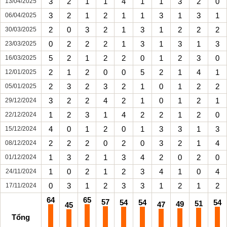
3
2
1
1
4
1
1
3
2
0
13/04/2025
3
2
1
2
1
1
3
1
3
1
06/04/2025
2
0
3
2
1
3
1
2
2
2
30/03/2025
0
2
2
2
1
3
1
3
1
3
23/03/2025
5
2
1
2
2
0
1
2
3
0
16/03/2025
2
1
2
0
0
5
2
1
4
1
12/01/2025
2
3
2
3
2
1
0
1
2
2
05/01/2025
3
2
2
4
2
1
0
1
2
1
29/12/2024
1
2
3
1
4
2
2
1
2
0
22/12/2024
4
0
1
2
0
1
3
3
1
3
15/12/2024
2
2
2
0
2
0
3
2
1
4
08/12/2024
1
3
2
1
3
4
2
0
2
0
01/12/2024
1
0
2
1
2
3
4
1
0
4
24/11/2024
0
3
1
2
3
3
1
2
1
2
17/11/2024
64
65
57
54
54
54
51
49
47
45
Tổng