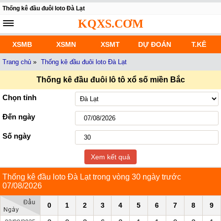
Thống kê đầu đuôi loto Đà Lạt
KQXS.CƠM
XSMB
XSMN
XSMT
DỰ ĐOÁN
T.KÊ
Trang chủ
»
Thống kê đầu đuôi loto Đà Lạt
Thống kê đầu đuôi lô tô xổ số miền Bắc
Chọn tỉnh
Đến ngày
Số ngày
Xem kết quả
Thống kê đầu loto Đà Lạt trong vòng 30 ngày trước
07/08/2026
0
1
2
3
4
5
6
7
8
9