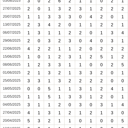
3
0
2
6
2
1
1
0
2
1
03/08/2025
2
0
1
3
2
3
1
2
2
2
27/07/2025
1
1
3
3
3
0
4
2
0
1
20/07/2025
2
3
4
2
0
1
1
2
2
1
13/07/2025
1
3
1
1
2
2
0
1
3
4
06/07/2025
2
0
3
2
3
0
4
0
3
1
29/06/2025
4
2
2
1
1
2
0
2
2
2
22/06/2025
1
0
1
2
3
1
2
5
1
2
15/06/2025
1
2
3
3
1
1
0
0
2
5
08/06/2025
2
1
3
2
1
3
3
2
0
1
01/06/2025
3
3
1
3
2
2
2
2
0
0
25/05/2025
0
0
5
1
1
3
1
2
4
1
18/05/2025
1
1
5
1
3
3
1
2
0
1
11/05/2025
3
1
1
2
0
3
0
3
1
4
04/05/2025
4
1
3
1
2
1
2
1
3
0
27/04/2025
5
3
2
1
1
0
1
0
0
5
20/04/2025