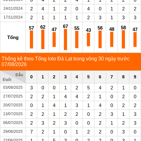
2
4
1
2
0
4
0
1
2
2
24/11/2024
2
1
1
1
1
2
3
1
3
3
17/11/2024
67
62
58
57
56
55
48
47
47
43
Tổng
Thống kê theo Tổng loto Đà Lạt trong vòng 30 ngày trước
07/08/2026
0
1
2
3
4
5
6
7
8
9
3
0
0
1
2
5
4
2
1
0
03/08/2025
2
2
1
4
4
2
1
0
2
0
27/07/2025
0
1
4
1
3
1
4
0
2
2
20/07/2025
2
2
1
2
2
0
2
3
1
3
13/07/2025
2
3
2
3
0
0
2
1
2
3
06/07/2025
7
2
1
0
1
2
2
0
3
0
29/06/2025
1
1
5
3
0
2
2
0
3
1
22/06/2025