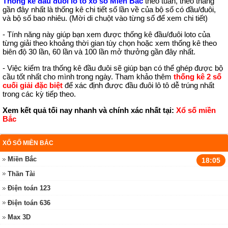
Thống kê đầu đuôi lô tô xổ số Miền Bắc
theo tuần, theo tháng
gần đây nhất là thống kê chi tiết số lần về của bộ số có đầu/đuôi,
và bộ số bao nhiêu. (Mời di chuột vào từng số để xem chi tiết)
- Tính năng này giúp bạn xem được thống kê đầu/đuôi loto của
từng giải theo khoảng thời gian tùy chọn hoặc xem thống kê theo
biên độ 30 lần, 60 lần và 100 lần mở thưởng gần đây nhất.
- Việc kiểm tra thống kê đầu đuôi sẽ giúp bạn có thể ghép được bộ
cầu tốt nhất cho mình trong ngày. Tham khảo thêm
thống kê 2 số
cuối giải đặc biệt
để xác định được đầu đuôi lô tô dễ trúng nhất
trong các kỳ tiếp theo.
Xem kết quả tối nay nhanh và chính xác nhất tại:
Xổ số miền
Bắc
XỔ SỐ MIỀN BẮC
Miền Bắc
18:05
Thần Tài
Điện toán 123
Điện toán 636
Max 3D