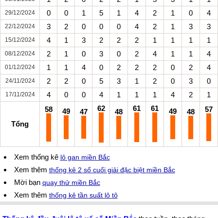
0
0
1
5
1
4
2
1
0
4
29/12/2024
3
2
0
0
0
4
2
1
3
3
22/12/2024
4
1
3
2
2
2
1
1
1
1
15/12/2024
2
1
0
3
0
2
4
1
1
4
08/12/2024
1
1
4
0
2
2
2
0
2
4
01/12/2024
2
2
0
5
3
1
2
0
3
0
24/11/2024
4
0
0
4
1
1
1
4
2
1
17/11/2024
62
61
61
58
57
49
49
47
48
48
Tổng
Xem thống kê
lô gan miền Bắc
Xem thêm
thống kê 2 số cuối giải đặc biệt miền Bắc
Mời bạn
quay thử miền Bắc
Xem thêm
thống kê tần suất lô tô