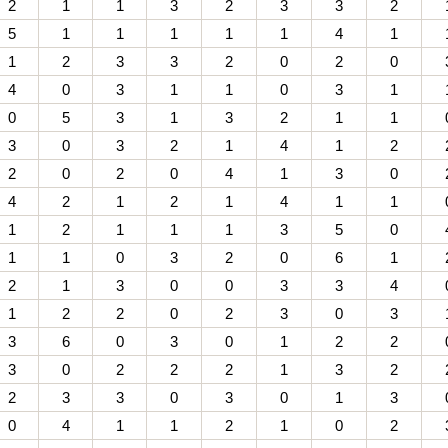
2
1
1
3
2
3
3
2
5
1
1
1
1
1
4
1
1
2
3
3
2
0
2
0
4
0
3
1
1
0
3
1
0
5
3
1
3
2
1
1
3
0
3
2
1
4
1
2
2
0
2
0
4
1
3
0
4
2
1
2
1
4
1
1
1
2
1
1
1
3
5
0
1
1
0
3
2
0
6
1
2
1
3
0
0
3
3
4
1
2
2
0
2
3
0
3
3
6
0
3
0
1
2
2
3
0
2
2
2
1
3
2
2
3
3
0
3
0
1
3
0
4
1
1
2
1
0
2