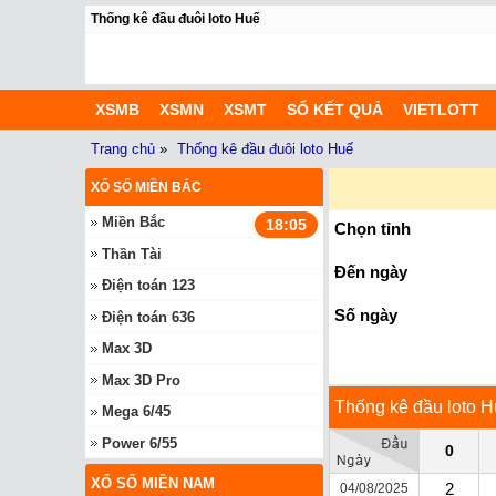
Thống kê đầu đuôi loto Huế
XSMB
XSMN
XSMT
SỔ KẾT QUẢ
VIETLOTT
Trang chủ
»
Thống kê đầu đuôi loto Huế
XỔ SỐ MIỀN BẮC
Miền Bắc
18:05
Chọn tỉnh
Thần Tài
Đến ngày
Điện toán 123
Số ngày
Điện toán 636
Max 3D
Max 3D Pro
Thống kê đầu loto H
Mega 6/45
Power 6/55
0
XỔ SỐ MIỀN NAM
2
04/08/2025