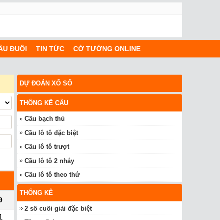
ẦU ĐUÔI
TIN TỨC
CỜ TƯỚNG ONLINE
DỰ ĐOÁN XỔ SỐ
THỐNG KÊ CẦU
Cầu bạch thủ
Cầu lô tô đặc biệt
Cầu lô tô trượt
Cầu lô tô 2 nháy
Cầu lô tô theo thứ
THỐNG KÊ
9
2 số cuối giải đặc biệt
1