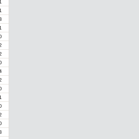
1
1
3
1
0
2
2
0
4
2
0
1
0
2
0
3