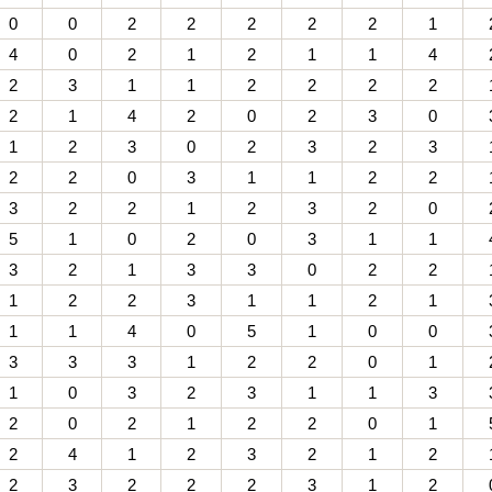
0
0
2
2
2
2
2
1
4
0
2
1
2
1
1
4
2
3
1
1
2
2
2
2
2
1
4
2
0
2
3
0
1
2
3
0
2
3
2
3
2
2
0
3
1
1
2
2
3
2
2
1
2
3
2
0
5
1
0
2
0
3
1
1
3
2
1
3
3
0
2
2
1
2
2
3
1
1
2
1
1
1
4
0
5
1
0
0
3
3
3
1
2
2
0
1
1
0
3
2
3
1
1
3
2
0
2
1
2
2
0
1
2
4
1
2
3
2
1
2
2
3
2
2
2
3
1
2