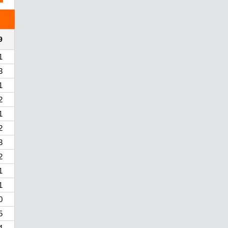
9
1
3
1
2
1
2
3
2
1
1
0
5
4