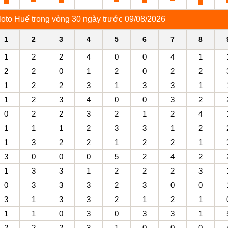
loto Huế trong vòng 30 ngày trước 09/08/2026
1
2
3
4
5
6
7
8
1
2
2
4
0
0
4
1
2
2
0
1
2
0
2
2
1
2
2
3
1
3
3
1
1
2
3
4
0
0
3
2
0
2
2
3
2
1
2
4
1
1
1
2
3
3
1
2
1
3
2
2
1
2
2
1
3
0
0
0
5
2
4
2
1
3
3
1
2
2
2
3
0
3
3
3
2
3
0
0
3
1
3
3
2
1
2
1
1
1
0
3
0
3
3
1
2
2
2
3
1
0
0
0