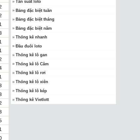
Tần suất loto
2
Bảng đặc biệt tuần
2
Bảng đặc biệt tháng
1
Bảng đặc biệt năm
3
Thống kê nhanh
1
Đầu đuôi loto
1
Thống kê lô gan
2
Thống kê lô Câm
4
Thống kê lô rơi
1
Thống kê lô xiên
3
Thống kê lô kép
3
Thống kê Vietlott
2
3
5
1
0