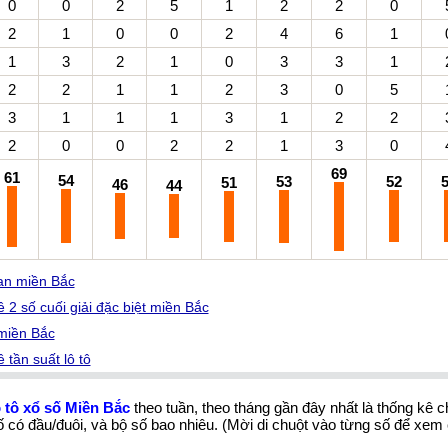
0
0
2
5
1
2
2
0
2
1
0
0
2
4
6
1
1
3
2
1
0
3
3
1
2
2
1
1
2
3
0
5
3
1
1
1
3
1
2
2
2
0
0
2
2
1
3
0
69
61
54
53
52
51
46
44
an miền Bắc
ê 2 số cuối giải đặc biệt miền Bắc
miền Bắc
 tần suất lô tô
 tô xổ số Miền Bắc
theo tuần, theo tháng gần đây nhất là thống kê c
số có đầu/đuôi, và bộ số bao nhiêu. (Mời di chuột vào từng số để xem 