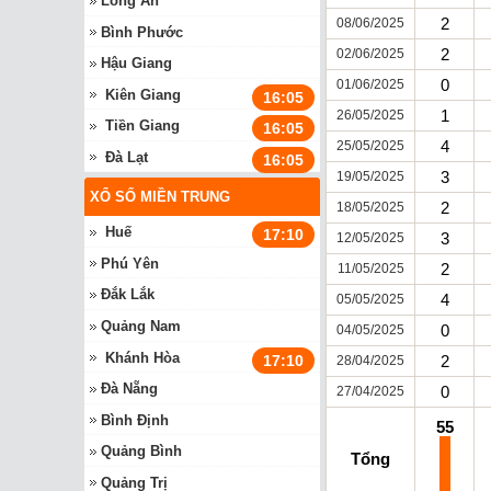
Long An
2
08/06/2025
Bình Phước
2
02/06/2025
Hậu Giang
0
01/06/2025
Kiên Giang
16:05
1
26/05/2025
Tiền Giang
16:05
4
25/05/2025
Đà Lạt
16:05
3
19/05/2025
XỔ SỐ MIỀN TRUNG
2
18/05/2025
Huế
17:10
3
12/05/2025
Phú Yên
2
11/05/2025
Đắk Lắk
4
05/05/2025
Quảng Nam
0
04/05/2025
Khánh Hòa
17:10
2
28/04/2025
Đà Nẵng
0
27/04/2025
Bình Định
55
Quảng Bình
Tổng
Quảng Trị