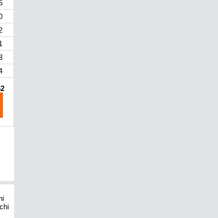
5
0
2
1
3
4
52
hi
chi