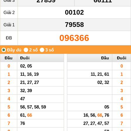
27859
66111
Giải 3
00102
Giải 2
79558
Giải 1
096366
ĐB
Đầu
Đuôi
Đầu
Đuôi
0
02, 05
0
1
11, 16, 19
11, 21, 61
1
2
21, 27, 27
02, 32
2
3
32, 39
3
4
47
4
5
56, 57, 58, 59
05
5
6
61,
66
16, 56,
66
, 76
6
7
76
27, 27, 47, 57
7