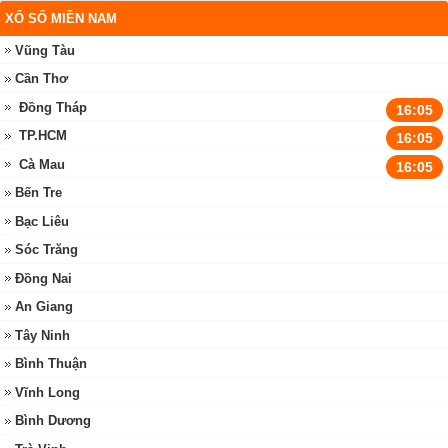
XỔ SỐ MIỀN NAM
Vũng Tàu
Cần Thơ
Đồng Tháp
16:05
TP.HCM
16:05
Cà Mau
16:05
Bến Tre
Bạc Liêu
Sóc Trăng
Đồng Nai
An Giang
Tây Ninh
Bình Thuận
Vĩnh Long
Bình Dương