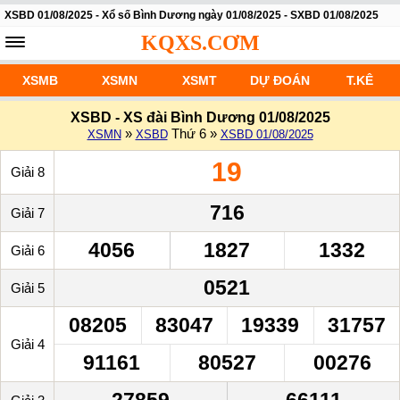
XSBD 01/08/2025 - Xổ số Bình Dương ngày 01/08/2025 - SXBD 01/08/2025
KQXS.CƠM
XSMB
XSMN
XSMT
DỰ ĐOÁN
T.KÊ
XSBD - XS đài Bình Dương 01/08/2025
»
Thứ 6 »
XSMN
XSBD
XSBD 01/08/2025
19
Giải 8
716
Giải 7
4056
1827
1332
Giải 6
0521
Giải 5
08205
83047
19339
31757
Giải 4
91161
80527
00276