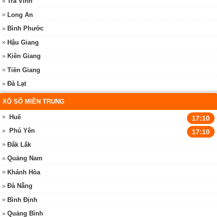
Trà Vinh
Long An
Bình Phước
Hậu Giang
Kiên Giang
Tiền Giang
Đà Lạt
XỔ SỐ MIỀN TRUNG
Huế
17:10
Phú Yên
17:10
Đắk Lắk
Quảng Nam
Khánh Hòa
Đà Nẵng
Bình Định
Quảng Bình