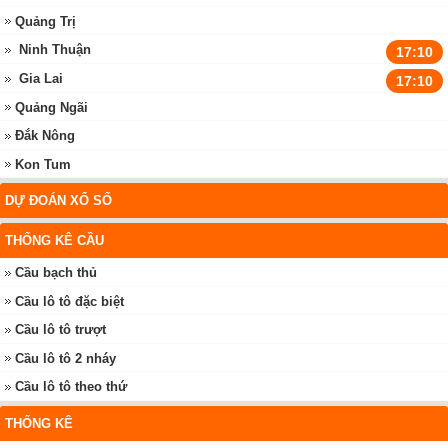
Quảng Trị
Ninh Thuận
17:10
Gia Lai
17:10
Quảng Ngãi
Đắk Nông
Kon Tum
DỰ ĐOÁN XỔ SỐ
THỐNG KÊ CẦU
Cầu bạch thủ
Cầu lô tô đặc biệt
Cầu lô tô trượt
Cầu lô tô 2 nháy
Cầu lô tô theo thứ
THỐNG KÊ