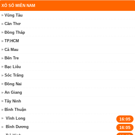
XỔ SỐ MIỀN NAM
Vũng Tàu
Cần Thơ
Đồng Tháp
TP.HCM
Cà Mau
Bến Tre
Bạc Liêu
Sóc Trăng
Đồng Nai
An Giang
Tây Ninh
Bình Thuận
Vĩnh Long
16:05
Bình Dương
16:05