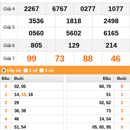
2267
6767
0277
1077
Giải 4
3536
1818
2498
Giải 5
0560
5602
6165
805
129
214
Giải 6
99
73
88
46
Giải 7
Đầu
Đuôi
Đầu
Đuôi
0
02, 05
60, 70
0
1
14,
16
, 18
51
1
2
29
02, 62
2
3
36, 39
73
3
4
46
14, 54
4
5
51, 54
05, 65, 95
5