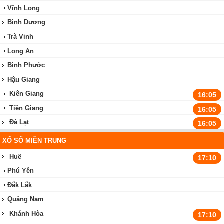
Vĩnh Long
Bình Dương
Trà Vinh
Long An
Bình Phước
Hậu Giang
Kiên Giang
16:05
Tiền Giang
16:05
Đà Lạt
16:05
XỔ SỐ MIỀN TRUNG
Huế
17:10
Phú Yên
Đắk Lắk
Quảng Nam
Khánh Hòa
17:10