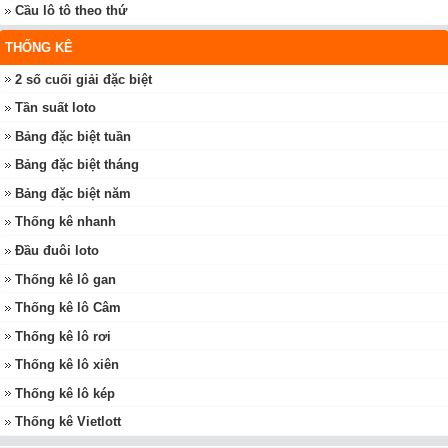
Cầu lô tô theo thứ
THỐNG KÊ
2 số cuối giải đặc biệt
Tần suất loto
Bảng đặc biệt tuần
Bảng đặc biệt tháng
Bảng đặc biệt năm
Thống kê nhanh
Đầu đuôi loto
Thống kê lô gan
Thống kê lô Câm
Thống kê lô rơi
Thống kê lô xiên
Thống kê lô kép
Thống kê Vietlott