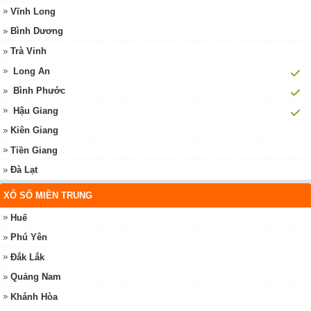
Vĩnh Long
Bình Dương
Trà Vinh
Long An
Bình Phước
Hậu Giang
Kiên Giang
Tiền Giang
Đà Lạt
XỔ SỐ MIỀN TRUNG
Huế
Phú Yên
Đắk Lắk
Quảng Nam
Khánh Hòa