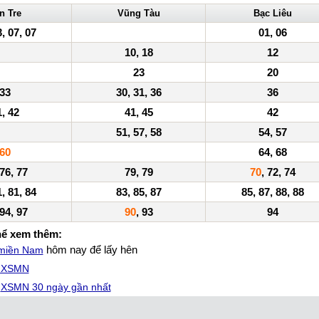
n Tre
Vũng Tàu
Bạc Liêu
3, 07, 07
01, 06
10, 18
12
23
20
33
30, 31, 36
36
, 42
41, 45
42
51, 57, 58
54, 57
60
64, 68
 76, 77
79, 79
70
, 72, 74
1, 81, 84
83, 85, 87
85, 87, 88, 88
 94, 97
90
, 93
94
hể xem thêm:
hôm nay để lấy hên
 miền Nam
ả XSMN
ả
XSMN 30 ngày gần nhất