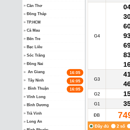
0
Cần Thơ
Đồng Tháp
3
TP.HCM
6
Cà Mau
9
G4
Bến Tre
6
Bạc Liêu
8
Sóc Trăng
1
Đồng Nai
An Giang
16:05
4
G3
Tây Ninh
16:05
4
Bình Thuận
16:05
1
G2
Vĩnh Long
3
G1
Bình Dương
74
Trà Vinh
ĐB
Long An
Bình Phước