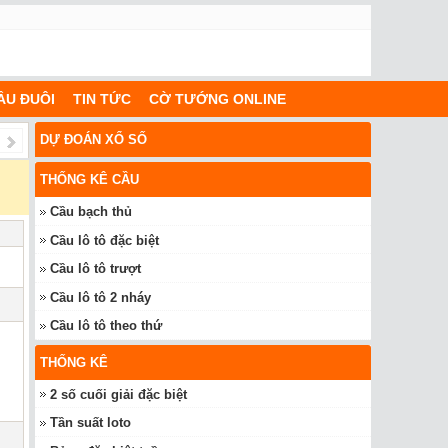
ẦU ĐUÔI
TIN TỨC
CỜ TƯỚNG ONLINE
DỰ ĐOÁN XỔ SỐ
THỐNG KÊ CẦU
Cầu bạch thủ
Cầu lô tô đặc biệt
Cầu lô tô trượt
Cầu lô tô 2 nháy
Cầu lô tô theo thứ
THỐNG KÊ
2 số cuối giải đặc biệt
Tần suất loto