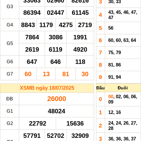
33063
02960
82616
3
30, 33
G3
86394
02447
61145
43, 45, 46, 47,
4
47
8843
1179
4275
2719
G4
5
56
7864
3086
1991
6
60, 60, 63, 64
G5
2619
6119
4920
7
75, 79
647
646
118
G6
8
81, 86
60
13
81
30
G7
9
91, 94
XSMB ngày 18/07/2025
Đầu
Đuôi
00
, 02, 06, 06,
26000
ĐB
0
09
48024
G1
1
12, 16
22792
15636
24, 24, 26, 27,
G2
2
28
57791
52702
32909
3
36, 36, 36, 37