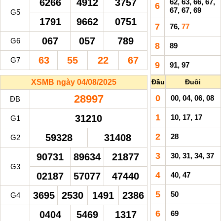
6266
4912
3757
62, 63, 66, 67,
6
67, 67, 69
G5
1791
9662
0751
7
76,
77
067
057
789
G6
8
89
63
55
22
67
G7
9
91, 97
XSMB ngày 04/08/2025
Đầu
Đuôi
28997
0
00, 04, 06, 08
ĐB
1
31210
10, 17, 17
G1
2
59328
31408
28
G2
3
90731
89634
21877
30, 31, 34, 37
G3
4
02187
57077
47440
40, 47
5
3695
2530
1491
2386
50
G4
6
0404
5469
1317
69