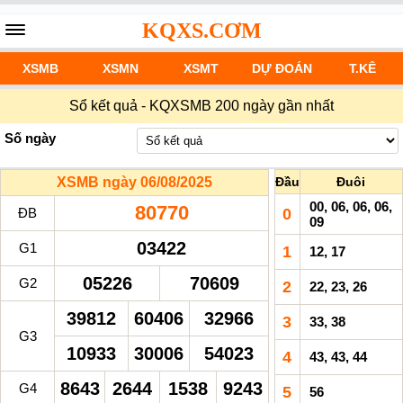
KQXS.CƠM
XSMB
XSMN
XSMT
DỰ ĐOÁN
T.KÊ
Sổ kết quả - KQXSMB 200 ngày gần nhất
Số ngày
XSMB ngày 06/08/2025
Đầu
Đuôi
00, 06, 06, 06,
80770
ĐB
0
09
03422
G1
1
12, 17
05226
70609
G2
2
22, 23, 26
39812
60406
32966
3
33, 38
G3
10933
30006
54023
4
43, 43, 44
8643
2644
1538
9243
G4
5
56