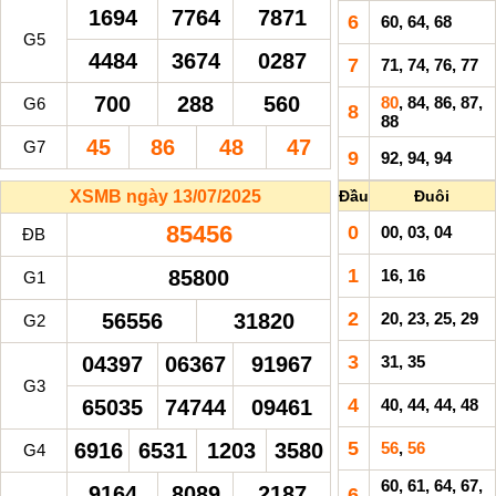
1694
7764
7871
6
60, 64, 68
G5
4484
3674
0287
7
71, 74, 76, 77
700
288
560
80
, 84, 86, 87,
G6
8
88
45
86
48
47
G7
9
92, 94, 94
XSMB ngày 13/07/2025
Đầu
Đuôi
85456
0
00, 03, 04
ĐB
1
85800
16, 16
G1
2
56556
31820
20, 23, 25, 29
G2
3
04397
06367
91967
31, 35
G3
4
65035
74744
09461
40, 44, 44, 48
5
6916
6531
1203
3580
56
,
56
G4
60, 61, 64, 67,
9164
8089
2187
6