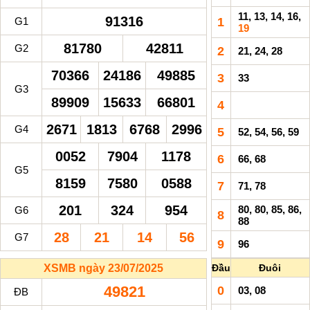
11, 13, 14, 16,
91316
G1
1
19
81780
42811
G2
2
21, 24, 28
70366
24186
49885
3
33
G3
89909
15633
66801
4
2671
1813
6768
2996
G4
5
52, 54, 56, 59
0052
7904
1178
6
66, 68
G5
8159
7580
0588
7
71, 78
201
324
954
80, 80, 85, 86,
G6
8
88
28
21
14
56
G7
9
96
XSMB ngày 23/07/2025
Đầu
Đuôi
49821
0
03, 08
ĐB