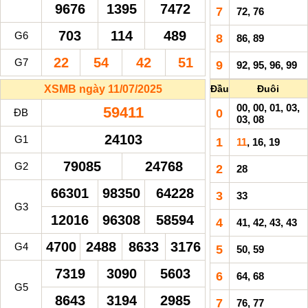
9676
1395
7472
7
72, 76
703
114
489
G6
8
86, 89
22
54
42
51
G7
9
92, 95, 96, 99
XSMB ngày 11/07/2025
Đầu
Đuôi
00, 00, 01, 03,
59411
ĐB
0
03, 08
24103
G1
1
11
, 16, 19
79085
24768
G2
2
28
66301
98350
64228
3
33
G3
12016
96308
58594
4
41, 42, 43, 43
4700
2488
8633
3176
G4
5
50, 59
7319
3090
5603
6
64, 68
G5
8643
3194
2985
7
76, 77