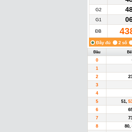
4
G2
0
G1
43
ĐB
Đầu
Bế
0
1
2
23
3
4
5
51,
5
6
65
7
73
8
80,