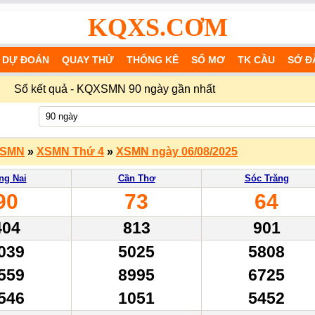
KQXS.CƠM
DỰ ĐOÁN
QUAY THỬ
THỐNG KÊ
SỔ MƠ
TK CẦU
SỚ Đ
Sổ kết quả - KQXSMN 90 ngày gần nhất
SMN
»
XSMN Thứ 4
»
XSMN ngày 06/08/2025
ng Nai
Cần Thơ
Sóc Trăng
90
73
64
404
813
901
039
5025
5808
559
8995
6725
546
1051
5452