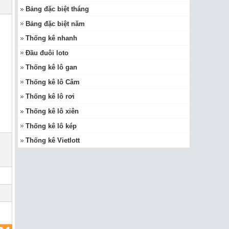
Bảng đặc biệt tháng
Bảng đặc biệt năm
Thống kê nhanh
Đầu đuôi loto
Thống kê lô gan
Thống kê lô Câm
Thống kê lô rơi
Thống kê lô xiên
Thống kê lô kép
Thống kê Vietlott