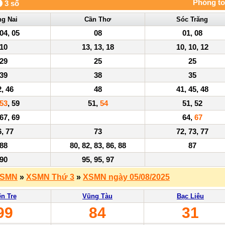
g Nai
Cần Thơ
Sóc Trăng
 04, 05
08
01, 08
10
13, 13, 18
10, 10, 12
29
25
25
39
38
35
, 46
48
41, 45, 48
53
, 59
51,
54
51, 52
 67, 69
64,
67
, 77
73
72, 73, 77
88
80, 82, 83, 86, 88
87
90
95, 95, 97
SMN
»
XSMN Thứ 3
»
XSMN ngày 05/08/2025
n Tre
Vũng Tàu
Bạc Liêu
99
84
31