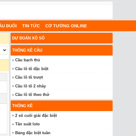
ẦU ĐUÔI
TIN TỨC
CỜ TƯỚNG ONLINE
DỰ ĐOÁN XỔ SỐ
THỐNG KÊ CẦU
Cầu bạch thủ
Cầu lô tô đặc biệt
Cầu lô tô trượt
Cầu lô tô 2 nháy
Cầu lô tô theo thứ
THỐNG KÊ
2 số cuối giải đặc biệt
Tần suất loto
Bảng đặc biệt tuần