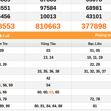
8551
97584
68981
6456
10013
43101
8553
810663
377898
n Tre
Vũng Tàu
Bạc Liêu
09
03
01, 05
13, 14
10, 11, 19
, 26
22, 28
33, 35, 36, 38
31, 32, 35, 37
42
3
, 56, 59
54
, 66
60, 60,
63
, 65
, 78
72, 78
 89, 89
80, 81, 84, 84, 88
81